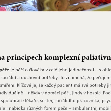
na principech komplexní paliativn
 péče
je péčí o člověka v celé jeho jedinečnosti – s oh
, sociální a duchovní potřeby. To znamená, že pečujem
 smíření. Klíčové je, že každý pacient má své potřeby ji
ndividuálně – někdy v domácí péči, jindy v hospici.Po
spolupráce lékaře, sester, sociálního pracovníka, ps
ale i nabídka různých forem péče – ambulantní, mobiln