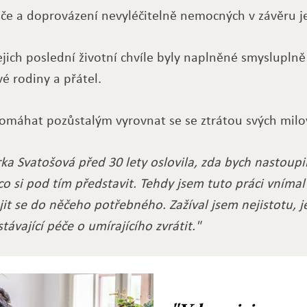
če a doprovázení nevyléčitelně nemocných v závěru jej
jejich poslední životní chvíle byly naplněné smyslupl
vé rodiny a přátel.
pomáhat pozůstalým vyrovnat se se ztrátou svých milo
ka Svatošová před 30 lety oslovila, zda bych nastoupi
co si pod tím představit. Tehdy jsem tuto práci vnímal
jit se do něčeho potřebného. Zažíval jsem nejistotu, 
távající péče o umírajícího zvrátit."