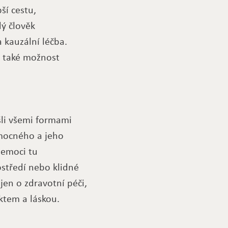
ší cestu,
ý člověk
kauzální léčba.
le také možnost
šli všemi formami
emocného a jeho
nemoci tu
středí nebo klidné
jen o zdravotní péči,
ktem a láskou.