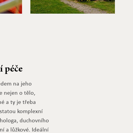
í péče
ledem na jeho
e nejen o tělo,
né a ty je třeba
dstatou komplexní
ychologa, duchovního
í a lůžkové. Ideální