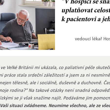
"V hospici se sn
uplatňovat celos
k pacientovi a je
vedoucí lékař Ho
ve Velké Británii mi ukázala, co paliativní péče skut
 práce stala srdeční záležitostí a jsem za ni nesmír
 nejen tělesně, ale i sociálně, duševně a duchovně. Ča
 moje rodina?“ Na takové otázky není snadná odpověď
lízkými se ji však snažíme najít. Podáváme jim pomoc
 Vaši situaci zvládneme. Neumíme všechno,
ale ze vše